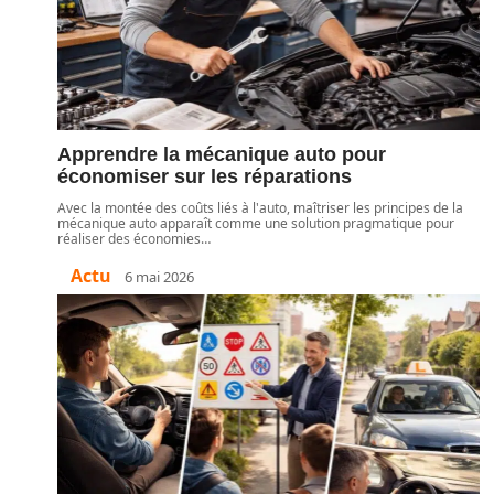
Apprendre la mécanique auto pour
économiser sur les réparations
Avec la montée des coûts liés à l'auto, maîtriser les principes de la
mécanique auto apparaît comme une solution pragmatique pour
réaliser des économies
…
Actu
6 mai 2026