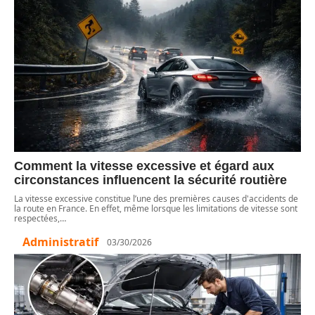
Comment la vitesse excessive et égard aux
circonstances influencent la sécurité routière
La vitesse excessive constitue l’une des premières causes d'accidents de
la route en France. En effet, même lorsque les limitations de vitesse sont
respectées,
…
Administratif
03/30/2026