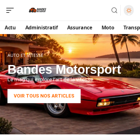
Actu
Administratif
Assurance
Moto
Transp
AUTO ET VITESSE
Bandes Motorsport
Le mag qui explore l’art de la vitesse
VOIR TOUS NOS ARTICLES