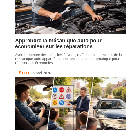
Apprendre la mécanique auto pour
économiser sur les réparations
Avec la montée des coûts liés à l'auto, maîtriser les principes de la
mécanique auto apparaît comme une solution pragmatique pour
réaliser des économies
…
Actu
6 mai 2026