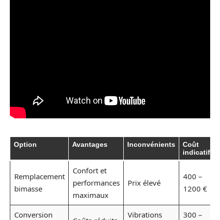
Option
Avantages
Inconvénients
Coût
indicatif
Confort et
Remplacement
400 –
performances
Prix élevé
bimasse
1200 €
maximaux
Conversion
Vibrations
300 –