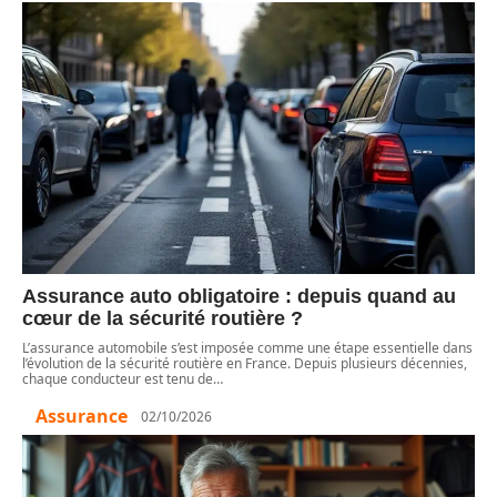
Assurance auto obligatoire : depuis quand au
cœur de la sécurité routière ?
L’assurance automobile s’est imposée comme une étape essentielle dans
l’évolution de la sécurité routière en France. Depuis plusieurs décennies,
chaque conducteur est tenu de
…
Assurance
02/10/2026