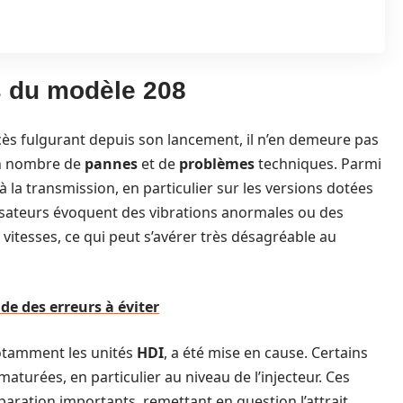
s du modèle 208
ccès fulgurant depuis son lancement, il n’en demeure pas
in nombre de
pannes
et de
problèmes
techniques. Parmi
 à la transmission, en particulier sur les versions dotées
isateurs évoquent des vibrations anormales ou des
itesses, ce qui peut s’avérer très désagréable au
ide des erreurs à éviter
otamment les unités
HDI
, a été mise en cause. Certains
aturées, en particulier au niveau de l’injecteur. Ces
aration importants, remettant en question l’attrait