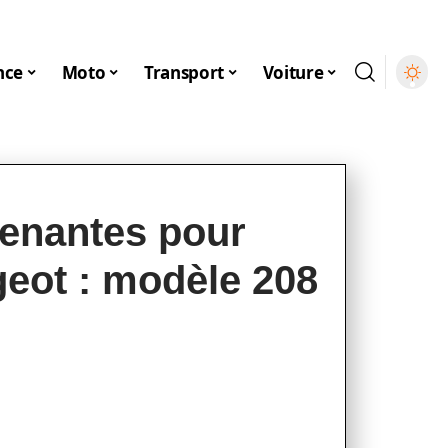
nce
Moto
Transport
Voiture
renantes pour
geot : modèle 208