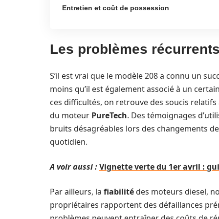
Entretien et coût de possession
Les problèmes récurrent
S’il est vrai que le modèle 208 a connu un su
moins qu’il est également associé à un certa
ces difficultés, on retrouve des soucis relatifs
du moteur
PureTech
. Des témoignages d’util
bruits désagréables lors des changements de v
quotidien.
A voir aussi :
Vignette verte du 1er avril : gu
Par ailleurs, la
fiabilité
des moteurs diesel, n
propriétaires rapportent des défaillances prém
problèmes peuvent entraîner des coûts de rép