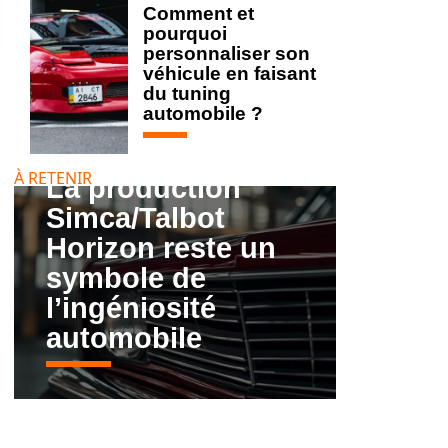
Comment et
pourquoi
personnaliser son
véhicule en faisant
du tuning
automobile ?
À RETENIR
La production
Simca/Talbot
Horizon reste un
symbole de
l’ingéniosité
automobile